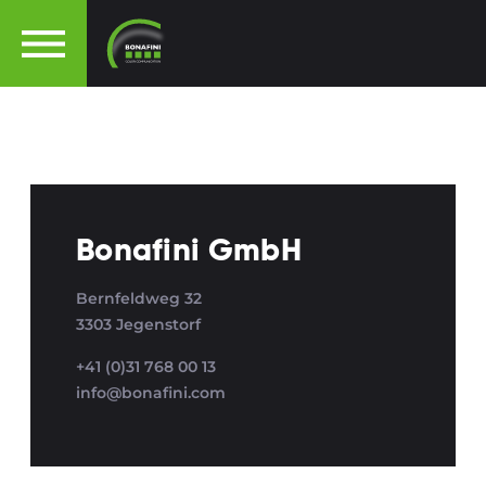
Bonafini GmbH
Bernfeldweg 32
3303 Jegenstorf
+41 (0)31 768 00 13
info@bonafini.com